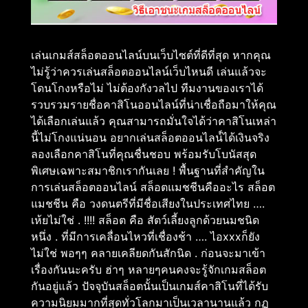
เล่นเกมส์สล็อตออนไลน์บนเว็บไซต์ที่ดีที่สุด หากคุณ
ไม่รู้ว่าควรเล่นสล็อตออนไลน์เว็บไหนดี เล่นแล้วจะ
โดนโกงหรือไม่ ไม่ต้องกังวลไป ทีมงานของเราได้
รวบรวมรายชื่อคาสิโนออนไลน์ที่น่าเชื่อถือมาให้คุณ
ได้เลือกเล่นแล้ว คุณสามารถมั่นใจได้ว่าคาสิโนเหล่า
นี้ไม่โกงแน่นอน อยากเล่นสล็อตออนไลน์์ได้เงินจริง
ลองเลือกคาสิโนที่คุณชื่นชอบ พร้อมรับโบนัสสุด
พิเศษเฉพาะสมาชิกเรากันเลย ! พื้นฐานที่สำคัญใน
การเล่นสล็อตออนไลน์ สล็อตแมชชีนคืออะไร สล็อต
แมชชีน คือ วงดนตรีที่มีชื่อเสียงในประเทศไทย ….
เห้ยไม่ใช่ . !!!! สล็อต คือ สัตว์เลี้ยงลูกด้วยนมชนิด
หนึ่ง . ที่มีการเคลื่อนไหวที่เชื่องช้า …. ไอxxxก็ยัง
ไม่ใช่ พอๆๆ คลายเคลียดกันสักนิด . ก่อนจะมาเข้า
เรื่องกันนะครับ ฮ่าๆ หลายๆคนคงจะรู้จักเกมสล็อต
กันอยู่แล้ว ปัจจุบันสล็อตนั้นเป็นเกมส์คาสิโนที่ได้รับ
ความนิยมมากที่สุดทั่วโลกมาเป็นเวลานานแล้ว กฏ