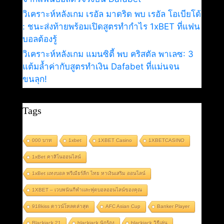
วิเคราะห์หลังเกม เรอัล มาดริด พบ เรอัล โอเบียโด้
: ชนะส่งท้ายพร้อมเปิดสูตรทำกำไร 1xBET ที่แฟน
บอลต้องรู้
วิเคราะห์หลังเกม แมนซิตี้ พบ คริสตัล พาเลซ: 3
แต้มล้ำค่ากับสูตรทำเงิน Dafabet ที่แม่นจน
ขนลุก!
Tags
000 บาท
1xbet
1XBET Casino
1XBETCASINO
1xBet คาสิโนออนไลน์
1xBet แทงบอล พรีเมียร์ลีก ไทย หาเงินเสริม ออนไลน์
1XBET – เวบพนันกีฬาและฟุตบอลออนไลน์ของคุณ
918kiss ดาวน์โหลดล่าสุด
AFC Asian Cup
Banker Player
Blackjack 21
blackjack นักร้อง
blackjack วิธีเล่น