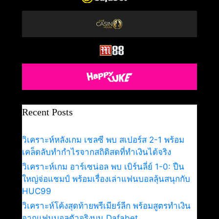
Recent Posts
วิเคราะห์หลังเกม เชลซี พบ สเปอร์ส 2-1 พร้อม
เคล็ดลับทำกำไรจากสถิติสดที่ทำเงินได้จริง
วิเคราะห์เกม อาร์เซน่อล พบ เบิร์นลี่ย์ 1-0: ปืน
ใหญ่จ่อแชมป์ พร้อมเรื่องเล่าแฟนบอลลุ้นสนุกกับ
HUC99
วิเคราะห์โค้งสุดท้ายพรีเมียร์ลีก พร้อมสูตรทำเงิน
จากแฟนบอลตัวจริงบน Dafabet