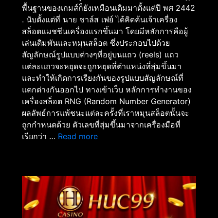
พื้นฐานของเกมส์ก็ยังเหมือนเดิมมาตั้งแต่ปี พศ 2442
. นับตั้งแต่ที่ นาย ชาล์ส เฟย์ ได้คิดค้นเจ้าเครื่อง
สล็อตแมชชีนเครื่องแรกขึ้นมา โดยมีหลักการคือผู้
เล่นเดิมพันและหมุนสล็อต ซึ่งประกอบไปด้วย
สัญลักษณ์รูปแบบต่างๆที่อยู่บนแถว (reels) แถว
แต่ละแถวจะหยุดจะถูกหยุดที่ตำแหน่งที่สุ่มขึ้นมา
และทำให้เกิดการเรียงกันของรูปแบบสัญลักษณ์ที่
แตกต่างกันออกไป ทางเข้าเว็บ หลักการทำงานของ
เครื่องสล็อต RNG (Random Number Generator)
ผลลัพธ์การแพ้ชนะแต่ละครั้งที่เราหมุนสล็อตนั้นจะ
ถูกกำหนดด้วย ตัวเลขที่สุ่มขึ้นมาจากเครื่องมือที่
สล็อต
เรียกว่า …
Read more
ออนไลน์