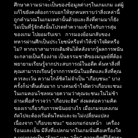
ศึกษาความน่าจะเป็นของข้อมูลต่างๆในเกมเกม แต่ผู้
แก้ไขยังคงต้องการบอกให้ทุกคนทราบว่าสิ่งเหล่านี้
ถูกคำนวณในเกมเหล่านั้นด้วยและสิ่งที่ตามมาก็ยัง
ไม่เป็นที่รู้จักดังนั้นโปรดทำความเข้าใจกับการสุ่ม
ของเกม ไปยอมรับเขา การมองย้อนกลับของ
ทหารผ่านศึกเป็นประโยชน์หรือทำให้เข้าใจผิดหรือ
ไม่? หากเราสามารถเดิมพันได้หลังจากรู้ผลการพนัน
จะกลายเป็นเรื่องง่าย เป็นธรรมชาติของมนุษย์ที่ต้อง
พยายามเรียนรู้จากประสบการณ์ในอดีต ค้นหาสิ่งที่
คุณสามารถเรียนรู้จากการพนันในอดีตและสิ่งที่คุณ
ควรละเว้น ความใกล้ชิดไม่จำเป็น “เกือบชนะ” บาง
ครั้งก็น่าตื่นเต้นมาก บางคนเข้าใจผิดว่าเกือบจะชนะ
ในเกมคอนโซลหมายความว่าคุณจะชนะในไม่ช้า
อ่านเพื่อสำรวจว่า “เกือบจะฮิต” ส่งผลต่อความคิด
ของเราเกี่ยวกับการพนันอย่างไร เมื่อเกมจบลงเกม
ถัดไปจะต้องเริ่มต้นใหม่และจะไม่เปลี่ยนแปลง
เนื่องจาก “เกือบจะชนะ” ของเกมก่อนหน้า เครื่อง
ร้อนและเย็น มีสิ่งที่แปลกมากในเกมนั่นคือเครื่องใด
ๆ แบ่งออกเป็น “ร้อน” และ “เย็น” ความคิดที่ไร้สาระ