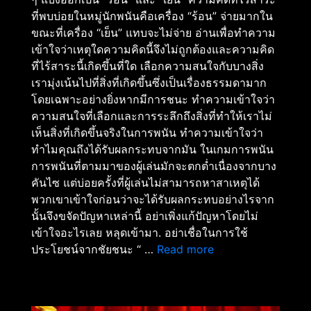
ที่พบบ่อยในหมู่นักพนันคือเครื่อง “ร้อน” จ่ายมากใน
ขณะที่เครื่อง “เย็น” แทบจะไม่จ่าย อ่านเพื่อทำความ
เข้าใจว่าเหตุใดความคิดนี้จึงไม่ถูกต้องและความคิด
ที่ไร้สาระนี้เกิดขึ้นที่ใด เลือกความสนใจกับบางสิ่ง
เรามุ่งเน้นไปที่สิ่งที่เกิดขึ้นซึ่งเป็นเรื่องธรรมดามาก
โดยเฉพาะอย่างยิ่งหากมีการชนะ ทำความเข้าใจว่า
ความสนใจที่เลือกและการระลึกถึงสิ่งที่ทำให้เราไม่
เห็นสิ่งที่เกิดขึ้นจริงในการพนัน ทำความเข้าใจว่า
ทำไมคุณถึงได้รับผลกระทบจากมัน ในเกมการพนัน
การพนันที่ตามมาของผู้เล่นมักจะตกต่ำเนื่องจากบาง
คันไซ แต่บ่อยครั้งที่ผู้เล่นไม่สามารถหาสาเหตุได้
พวกเขาเข้าใจก่อนว่าจะได้รับผลกระทบอย่างไรจาก
นั้นจึงขจัดปัญหาเหล่านี้ อย่าเพิ่งแก้ปัญหาโดยไม่
เข้าใจอะไรเลย หลุดเข้ามา. อย่าเชื่อในการใช้
ห้า
ประโยชน์จากชัยชนะ “ …
Read more
สิ่ง
ที่
ผู้