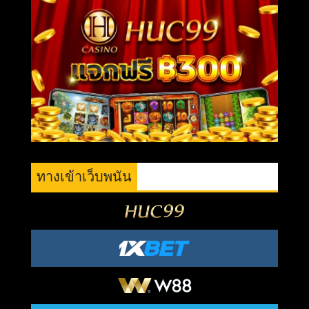
รัก
การ
พนัน
ต้อง
รู้
ทางเข้าเว็บพนัน