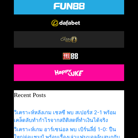
Recent Posts
วิเคราะห์หลังเกม เชลซี พบ สเปอร์ส 2-1 พร้อม
เคล็ดลับทำกำไรจากสถิติสดที่ทำเงินได้จริง
วิเคราะห์เกม อาร์เซน่อล พบ เบิร์นลี่ย์ 1-0: ปืน
ใหญ่จ่อแชมป์ พร้อมเรื่องเล่าแฟนบอลลุ้นสนุกกับ