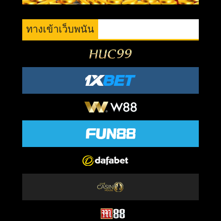
เริ่ม
เล่น
บา
ทางเข้าเว็บพนัน
คา
ร่า
ออนไลน์