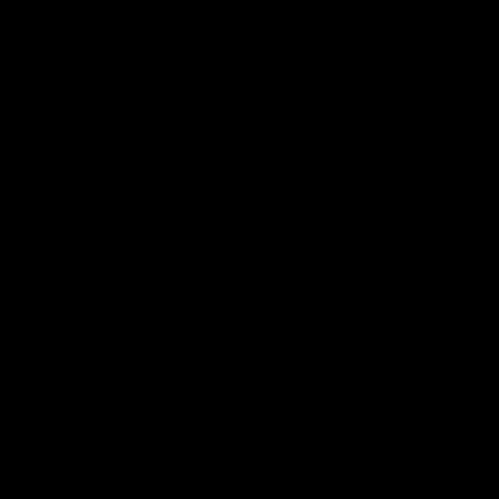
ออนไลน์