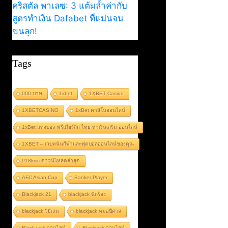
คริสตัล พาเลซ: 3 แต้มล้ำค่ากับ
สูตรทำเงิน Dafabet ที่แม่นจน
ขนลุก!
Tags
000 บาท
1xbet
1XBET Casino
1XBETCASINO
1xBet คาสิโนออนไลน์
1xBet แทงบอล พรีเมียร์ลีก ไทย หาเงินเสริม ออนไลน์
1XBET – เวบพนันกีฬาและฟุตบอลออนไลน์ของคุณ
918kiss ดาวน์โหลดล่าสุด
AFC Asian Cup
Banker Player
Blackjack 21
blackjack นักร้อง
blackjack วิธีเล่น
blackjack หมอปีศาจ
Black jack ออนไลน์
Blackjack ออนไลน์