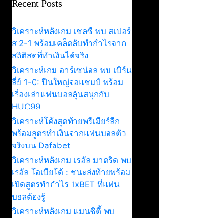
Recent Posts
วิเคราะห์หลังเกม เชลซี พบ สเปอร์
ส 2-1 พร้อมเคล็ดลับทำกำไรจาก
สถิติสดที่ทำเงินได้จริง
วิเคราะห์เกม อาร์เซน่อล พบ เบิร์น
ลี่ย์ 1-0: ปืนใหญ่จ่อแชมป์ พร้อม
เรื่องเล่าแฟนบอลลุ้นสนุกกับ
HUC99
วิเคราะห์โค้งสุดท้ายพรีเมียร์ลีก
พร้อมสูตรทำเงินจากแฟนบอลตัว
จริงบน Dafabet
วิเคราะห์หลังเกม เรอัล มาดริด พบ
เรอัล โอเบียโด้ : ชนะส่งท้ายพร้อม
เปิดสูตรทำกำไร 1xBET ที่แฟน
บอลต้องรู้
วิเคราะห์หลังเกม แมนซิตี้ พบ