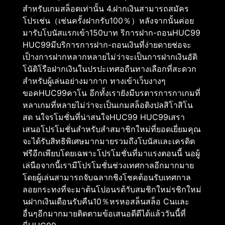
สำหรับเกมสล็อตเท่านั้น 4.ฝากเงินสามารถสมัคร
โปรเช่น（เช่นครั้งฝากรับ100％）หลังจากนั้นค่อย
มารับโบนัสแรกเข้า150บาท ริการฝาก-ถอนHUC99
HUC99มีบริการการฝาก-ถอนเงินที่ง่ายดายช่อจะ
เป็างการฝากหลากหลายไม่ว่าจะเป็นการฝากเงินอัติ
โนัติโรือฝากเงินในปรปะเทศอถืนทางเลือกที่สะดวก
สำหรับผู้เล่นอย่างมากาก ทางเข้าเว็บงางๆ
ขอคHUC99คาโน อีกทั้งเรายังมีบรตารการกาเกมที่
หลาเกมที่หลายไม่ว่าจะเป็นเกมสล็อติงปลสิโาสิโน
สด นใจรโมชั่นที่น่าสนใจHUC99 HUC99เสรา
เสนอโปรโมชั่นสำหรับสำสมาชิกใหม่ที่ยอดเยี่ยมคุณ
จะได้รับสิทธิพิเศษมากมายรวมถึงโบนัสและเครดิต
ฟรีอีกเพียบโดยเฉพาะโปรโมชั่นที่มาแรงตอนนี้ นอผู้
เล่นือจากนี้เรามีโปรโมชั่นช่วงเทศกาลอีกมากมาย
โดยผู้เล่นสามารถจับฉลากชิงโชคต้อนรับเทศกาล
ลอยกระทงที่จะมาต้นโปอนรต้าับสมชิกใหม่รชิกใหม่
นฝากเงินเดือนรับคืน10％หรหอสล็นสล็อ Cนและ
อื่นๆอีกมากมายติดตามข้อเสนอดีดีได้แล้ววันนี้ที่