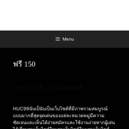
Skip
to
content
Menu
ฟรี 150
HUC99 ฟรี 150 เครดิตฟรี
HUC99นับเป็นับเป็นเว็บไซต์ที่มีภาพรวมสมบูรณ์
แบบมากที่สุดจุดเด่นของแต่ละหมวดหมู่มีความ
ชัดเจนและเห็นได้ง่ายสมัครและใช้งานง่ายหากผู้เล่น