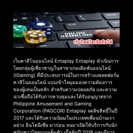
เว็บคาสิโนออนไลน์ Entaplay Entaplay ดำเนินการ
โดยกลุ่มผู้เชี่ยวชาญในสาขาเกมเดิมพันออนไลน์
(iGaming) ที่มีประสบการณ์ในการสร้างแพลตฟอร์ม
คาสิโนออนไลน์ แบบเข้าใจมุมมองความต้องการ
ของผู้เล่นเป็นหลัก สำหรับความปลอดภัย และความ
น่าเชื่อถือได้รับการควบคุมและได้รับอนุญาตจาก
Philippine Amusement and Gaming
Corporation (PAGCOR) Entaplay จดลิขสิทธิ์ในปี
2017 และได้รับความนิยมในประเทศเพื่อนบ้านเรา
อย่าง อินโดนีเซีย มาก่อน จนมาเปิดให้บริการกับนัก
พนันชาวไทยแบบเต็มตัว เมื่อต้นปี 2018 และมีการ