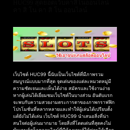
ออนไลน์
HUC99 สุดยอดเว็บคาสิโนออนไลน์
สมัคร
คา สิ โน คา สิ โน ออนไลน์
สมาชิก
กับ
เรา
รับ
ฟรี
เครดิต
และ
ฟรีส
ปิน
เว็บไซต์ HUC99 นี้นับเป็นเว็บไซต์ที่มีภาพรวม
100
สมบูรณ์แบบมากที่สุด จุดเด่นของแต่ละหมวดหมู่มี
ครั้ง
ความชัดเจนและเห็นได้ง่าย สมัครและใช้งานง่าย
หากผู้เล่นได้เยี่ยมชมเว็บไซต์ในบางส่วน อันดับแรก
จะพบกับความสวยงามตระการตาของภาพกราฟฟิก
โปรโมชั่นที่หลากหลายและทำให้ผู้เล่นได้เปรียบตั้ง
แต้ยังไม่ได้เล่น เว็บไซต์ HUC99 นำเสนอสิ่งที่น่า
สนใจต่อผู้เล่นมากมาย โดยสิ่งที่โดดเด่นที่สุดคงไม่
พ้นเกมส์สล็อตออนไลน์ที่มีห้องเกมส์ให้ท่านได้เลือก