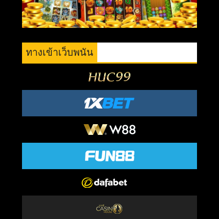
ออนไลน์
แบ
ล็ค
แจ๊ค
ทางเข้าเว็บพนัน