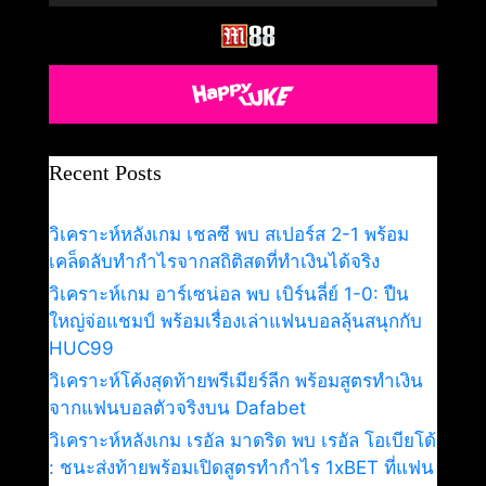
Recent Posts
วิเคราะห์หลังเกม เชลซี พบ สเปอร์ส 2-1 พร้อม
เคล็ดลับทำกำไรจากสถิติสดที่ทำเงินได้จริง
วิเคราะห์เกม อาร์เซน่อล พบ เบิร์นลี่ย์ 1-0: ปืน
ใหญ่จ่อแชมป์ พร้อมเรื่องเล่าแฟนบอลลุ้นสนุกกับ
HUC99
วิเคราะห์โค้งสุดท้ายพรีเมียร์ลีก พร้อมสูตรทำเงิน
จากแฟนบอลตัวจริงบน Dafabet
วิเคราะห์หลังเกม เรอัล มาดริด พบ เรอัล โอเบียโด้
: ชนะส่งท้ายพร้อมเปิดสูตรทำกำไร 1xBET ที่แฟน