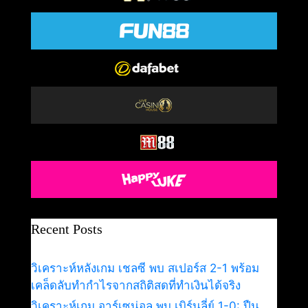
Recent Posts
วิเคราะห์หลังเกม เชลซี พบ สเปอร์ส 2-1 พร้อม
เคล็ดลับทำกำไรจากสถิติสดที่ทำเงินได้จริง
วิเคราะห์เกม อาร์เซน่อล พบ เบิร์นลี่ย์ 1-0: ปืน