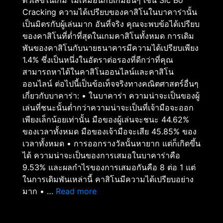
Cracking ความได้เปรียบของคาสิโนในบาคาร่านั้น
เป็นมิตรกับผู้เล่นมาก อันที่จริง คุณจะพบข้อได้เปรียบ
ของคาสิโนที่ต่ำที่สุดในเกมคาสิโนทั้งหมด การเดิม
พันของคาสิโนกับนายธนาคารมีความได้เปรียบเพียง
1.4% ซึ่งเป็นหนึ่งในอัตราต่อรองที่ดีกว่าที่คุณ
สามารถหาได้ในคาสิโนออนไลน์และคาสิโน
ออนไลน์ ต่อไปนี้เป็นข้อเท็จจริงทางคณิตศาสตร์อื่นๆ
เกี่ยวกับบาคาร่า: • ในบาคาร่า ความน่าจะเป็นของผู้
เล่นที่ชนะนั้นต่ำกว่าความน่าจะเป็นที่เจ้ามือจะออก
เพียงเล็กน้อยเท่านั้น มือของผู้เล่นจะชนะ 44.62%
ของเวลาทั้งหมด มือของเจ้ามือจะเสีย 45.85% ของ
เวลาทั้งหมด • การออกรางวัลนั้นหายาก แต่ก็เกิดขึ้น
ได้ ความน่าจะเป็นของการเสมอในบาคาร่าคือ
9.53% และผลกำไรของการเสมอกันคือ 8 ต่อ 1 แต่
ในการเดิมพันเหล่านี้ คาสิโนมีความได้เปรียบอย่าง
เคล็ด
มาก • …
Read more
ลับ
บา