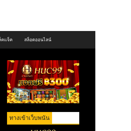
็คแจ็ค
สล็อตออนไลน์
ทางเข้าเว็บพนัน