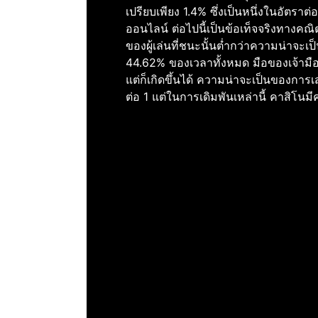
เปรียบเพียง 1.4% ซึ่งเป็นหนึ่งในอัตร
ออนไลน์ ต่อไปนี้เป็นข้อเท็จจริงทางคณิ
ของผู้เล่นที่ชนะนั้นต่ำกว่าความน่าจะเป็
44.62% ของเวลาทั้งหมด มือของเจ้ามื
แต่ก็เกิดขึ้นได้ ความน่าจะเป็นของก
ต่อ 1 แต่ในการเดิมพันเหล่านี้ คาสิโน