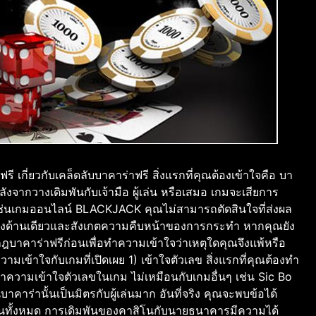
รี เกี่ยวกับเคล็ดลับบาคาร่าฟรี สิ่งแรกที่คุณต้องเข้าใจคือ บา
ังจากวางเดิมพันกับเจ้ามือ ผู้เล่น หรือเสมอ เกมจะเสียการ
 เช่นเกมออนไลน์ BLACKJACK คุณไม่สามารถตัดสินใจที่ส่งผล
กเพียงด้านเดียวและสังเกตความคืบหน้าของการกระทำ หากคุณยัง
ฎบาคาร่าฟรีก่อนเพื่อทำความเข้าใจว่าเหตุใดคุณจึงแพ้หรือ
เข้าใจกับเกมที่เปิดเผย 1) เข้าใจตัวเลข สิ่งแรกที่คุณต้องทำ
การทำความเข้าใจตัวเลขในเกม ไม่เหมือนกับเกมอื่นๆ เช่น Sic Bo
าร่านั้นเป็นมิตรกับผู้เล่นมาก อันที่จริง คุณจะพบข้อได้
สิโนทั้งหมด การเดิมพันของคาสิโนกับนายธนาคารมีความได้