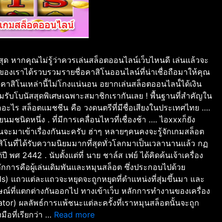
ี่สุด หากคุณไม่รู้ว่าควรเล่นสล็อตออนไลน์เว็บไหนดี เล่นแล้วจะ
ของเราได้รวบรวมรายชื่อคาสิโนออนไลน์ที่น่าเชื่อถือมาให้คุณ
าคาสิโนเหล่านี้ไม่โกงแน่นอน อยากเล่นสล็อตออนไลน์์ได้เงิน
อมรับโบนัสสุดพิเศษเฉพาะสมาชิกเรากันเลย ! พื้นฐานที่สำคัญใน
ะไร สล็อตแมชชีน คือ วงดนตรีที่มีชื่อเสียงในประเทศไทย ….
ด้วยนมชนิดหนึ่ง . ที่มีการเคลื่อนไหวที่เชื่องช้า …. ไอxxxก็ยัง
อนจะมาเข้าเรื่องกันนะครับ ฮ่าๆ หลายๆคนคงจะรู้จักเกมสล็อต
คาสิโนที่ได้รับความนิยมมากที่สุดทั่วโลกมาเป็นเวลานานแล้ว กฏ
ี พศ 2442 . นับตั้งแต่ที่ นาย ชาล์ส เฟย์ ได้คิดค้นเจ้าเครื่อง
กการคือผู้เล่นเดิมพันและหมุนสล็อต ซึ่งประกอบไปด้วย
ls) แถวแต่ละแถวจะหยุดจะถูกหยุดที่ตำแหน่งที่สุ่มขึ้นมา และ
ษณ์ที่แตกต่างกันออกไป ทางเข้าเว็บ หลักการทำงานของเครื่อง
) ผลลัพธ์การแพ้ชนะแต่ละครั้งที่เราหมุนสล็อตนั้นจะถูก
สล็อต
มือที่เรียกว่า …
Read more