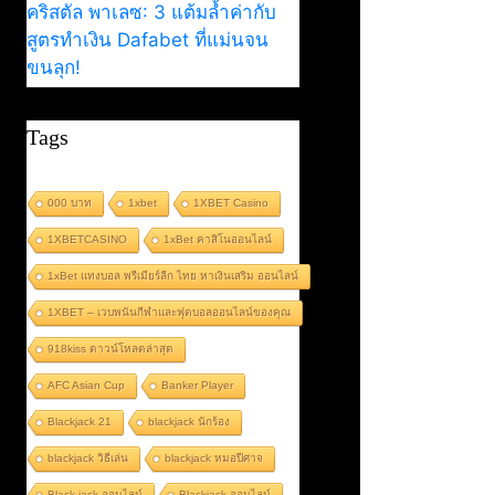
คริสตัล พาเลซ: 3 แต้มล้ำค่ากับ
สูตรทำเงิน Dafabet ที่แม่นจน
ขนลุก!
Tags
000 บาท
1xbet
1XBET Casino
1XBETCASINO
1xBet คาสิโนออนไลน์
1xBet แทงบอล พรีเมียร์ลีก ไทย หาเงินเสริม ออนไลน์
1XBET – เวบพนันกีฬาและฟุตบอลออนไลน์ของคุณ
918kiss ดาวน์โหลดล่าสุด
AFC Asian Cup
Banker Player
Blackjack 21
blackjack นักร้อง
blackjack วิธีเล่น
blackjack หมอปีศาจ
Black jack ออนไลน์
Blackjack ออนไลน์