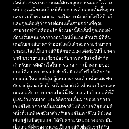
สิ่งที่เกิดขึ้นระหว่างเกมส์มักจะถูกกำหนดเอาไว้ล่วง
หน้า คุณเพียงแค่ต้องมีทักษะการคำนวณขั้นพื้นฐาน
และรวมถึงความสามารถในการนับแต้มไพ่ให้ถึงเก้า
และคุณต้องรู้ว่าการเดิมพันทั้งสามอย่างที่คุณ
สามารถทำได้คืออะไร สิ่งเหล่านี้คือสิ่งที่คุณต้องทำ
ก่อนเริ่มเล่นบาคาร่าออนไลน์นั่นเอง สำหรับผู้ที่คุ้น
เคยกับเกมส์บาคาร่าออนไลน์แล้วจะทราบว่าบาคา
ร่าออนไลน์เป็นเกมส์ที่มีลักษณะเด่นดังต่อไปนี้ บาคา
ร่ามีกฎง่ายๆและเกี่ยวข้องกับการตัดสินใจที่จำกัด
สำหรับการตัดสินใจในการเล่นมาก เป้าหมายของ
เกมส์คือการทายผลว่าฝ่ายใดมีแต้มไพ่ใกล้เคียงกับ
เก้าแต้มให้มากที่สุด ผู้เล่นสามารถเลือกที่จะเดิมพัน
กับฝ่ายผู้เล่น เจ้ามือ หรือเสมอก็ได้ เพื่อชนะในขณะที่
เล่นเกมส์บาคาร่าออนไลน์นี้ Baccarat เป็นเกมส์ที่มี
ผู้เล่นจำนวนมาก ประวัติความเป็นมาของบาคาร่า
เกมส์ไพ่บาคาร่าเป็นเกมส์คาสิโนที่เก่าแก่ที่สุดเกมส์
หนึ่งตั้งแต่ที่เคยมีมาสำหรับเกมส์ในคาสิโน ที่ยังคง
เล่นอยู่ในปัจจุบันและได้รับความนิยมอย่างมาก มัน
เป็นเกมส์ที่สวยงามและเป็นเกมส์ที่เชื่อกันว่าได้รับ