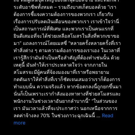
ระดับอาชีพทั้งหมด – รวมถึงบาสเก็ตบอลด้วย “เรา
ต้องการชี้แจงความต้องการของพวกเรา เกี่ยวกับ
เรื่องการปรับลดเงินเดือนของพวกเรา เราเข้าใจว่านี่
เป็นสถานการณ์ที่พิเศษ และพวกเราเป็นคนแรกที่
ยินดีเสมอที่จะได้ช่วยเหลือสโมสรในสิ่งที่พวกเขาขอ
มา” แถลงการณ์โดยเมสซี่ “หลายครั้งหลายครั้งที่เรา
ทำสิ่งต่าง ๆ ตามความต้องการของเราเอง ในเวลาที่
เรารู้สึกว่ามันจำเป็นหรือสำคัญที่ต้องทำเช่นนั้น ด้วย
เหตุนี้ มันทำให้เราประหลาดใจว่า จากภายใน
สโมสรจะมีผู้คนที่จ้องมองมาที่เราหรือพยายาม
กดดันเราให้ทำสิ่งที่เราก็ชัดเจนเสมอว่าเราก็ต้องการ
ทำแบบนั้น ความจริงแล้ว หากข้อตกลงนี้ถูกยกขึ้นมา
นั่นก็เป็นเพราะเรากำลังมองหาทางที่ช่วยสโมสรและ
พนักงานในช่วงเวลาอันยากลำบากนี้” “ในส่วนของ
เรา มันเวลาแล้วที่จะประกาศว่า นอกเหนือจากการ
ลดค่าจ้างลง 70% ในช่วงภาวะฉุกเฉินนี้ …
Read
โค
more
โร