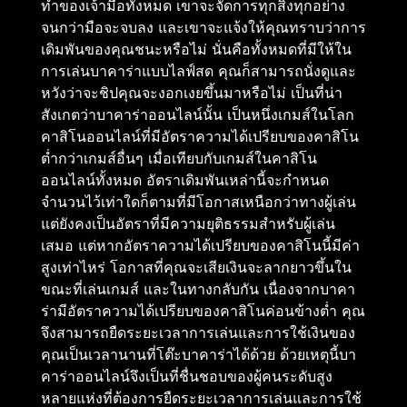
ทำของเจ้ามือทั้งหมด เขาจะจัดการทุกสิ่งทุกอย่าง
จนกว่ามือจะจบลง และเขาจะแจ้งให้คุณทราบว่าการ
เดิมพันของคุณชนะหรือไม่ นั่นคือทั้งหมดที่มีให้ใน
การเล่นบาคาร่าแบบไลฟ์สด คุณก็สามารถนั่งดูและ
หวังว่าจะชิปคุณจะงอกเงยขึ้นมาหรือไม่ เป็นที่น่า
สังเกตว่าบาคาร่าออนไลน์นั้น เป็นหนึ่งเกมส์ในโลก
คาสิโนออนไลน์ที่มีอัตราความได้เปรียบของคาสิโน
ต่ำกว่าเกมส์อื่นๆ เมื่อเทียบกับเกมส์ในคาสิโน
ออนไลน์ทั้งหมด อัตราเดิมพันเหล่านี้จะกำหนด
จำนวนไว้เท่าใดก็ตามที่มีโอกาสเหนือกว่าทางผู้เล่น
แต่ยังคงเป็นอัตราที่มีความยุติธรรมสำหรับผู้เล่น
เสมอ แต่หากอัตราความได้เปรียบของคาสิโนนี้มีค่า
สูงเท่าไหร่ โอกาสที่คุณจะเสียเงินจะลากยาวขึ้นใน
ขณะที่เล่นเกมส์ และในทางกลับกัน เนื่องจากบาคา
ร่ามีอัตราความได้เปรียบของคาสิโนค่อนข้างต่ำ คุณ
จึงสามารถยืดระยะเวลาการเล่นและการใช้เงินของ
คุณเป็นเวลานานที่โต๊ะบาคาร่าได้ด้วย ด้วยเหตุนี้บา
คาร่าออนไลน์จึงเป็นที่ชื่นชอบของผู้คนระดับสูง
หลายแห่งที่ต้องการยืดระยะเวลาการเล่นและการใช้