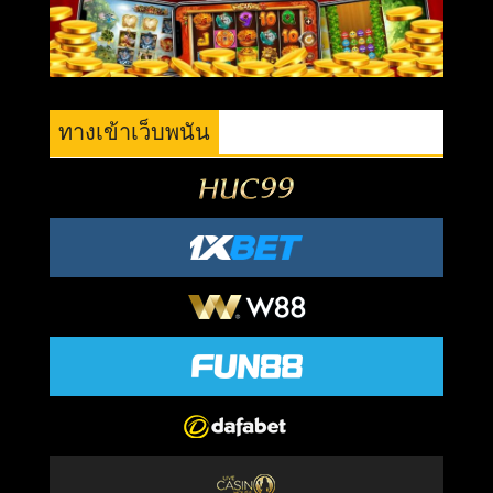
ทางเข้าเว็บพนัน