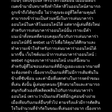
ก่อนๆ แต่ปัจจุบันสำหรับโลกในสมัยนี้ เมื่ออินเตอร์
สิ
เนตเข้ามามีบทบาทจึงทำให้คาสิโนออนไลน์สามารถ
โน
ถูกเข้าถึงได้ทุกเมื่อ ไม่ว่าคุณจะอยู่ที่ใดก็ตามคุณก็
ออนไลน์
สามารถเข้าร่วมเป็นส่วนหนึ่งในการเล่นบาคาร่า
ออนไลน์ในคาสิโนออนไลน์ได้ แต่หากผู้เล่นที่ยังใหม่
สำหรับการเล่นบาคาร่าออนไลน์นั้น เราจะมีคำ
แนะนำทั้งหมดที่ครอบคลุมเกี่ยวกับการเล่นบาคาร่า
ออนไลน์ที่นี่ webet เอาไว้เพื่อให้คุณได้ศึกษาและ
ทำความเข้าใจสำหรับการเล่นบาคาร่าออนไลน์ได้
มากขึ้น เว็บไซต์แนะนำการเล่นบาคาร่าออนไลน์ :
webet กฎของบาคาร่าออนไลน์ เกมส์นี้เหมาะ
สำหรับผู้ที่ไม่ชอบเล่นเกมส์ที่มีกฎเยอะแยะมากมายที่
จะต้องจดจำ เนื่องจากเป็นเกมส์ที่ไม่มีการเดิมพันใน
ข้างที่ซับซ้อน และค่ามือที่แตกต่างในการจดจำขณะ
ที่เล่น ดังนั้น ผู้เล่นทุกคนจะรู้สึกสบายใจและสามารถ
สนุกกับตัวเองที่เพลิดเพลินไปกับการเล่นบาคาร่า
ออนไลน์ เพราะว่าเป็นเกมส์ไพ่ที่มีกฎค่อนข้างง่าย
เมื่อเทียบกับเกมส์อื่นๆทั่วไป ตามจริงแล้วมีการตัดสิน
ใจในจำนวนที่จำกัดในขณะที่เล่นอย่างมาก เนื่องจาก