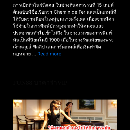
การเปิดตัวในฝรั่งเศส ในช่วงต้นศตวรรษที่ 15 เกมส์
ต้นฉบับมีชื่อเรียกว่า Chemin de Fer และเป็นเกมส์ที่
ได้รับความนิยมในหมู่ขุนนางฝรั่งเศส เนื่องจากมีค่า
ใช้จ่ายในการพิมพ์บัตรสูงมากทำให้คนจนและ
ประชาชนทั่วไปเข้าไม่ถึง ในช่วงแรกของการพิมพ์
มันเป็นที่นิยมในปี 1900 เมื่อในช่วงรัชสมัยของพระ
เจ้าหลุยส์ ฟิลลิป เล่นการ์ดเกมส์เพื่อเงินทำผิด
รูป
กฎหมาย …
Read more
แบบ
บา
คา
ร่าย
FUN88 บาคาร่าVIP
อด
นิยม
คา
สิ
โน
ออนไลน์