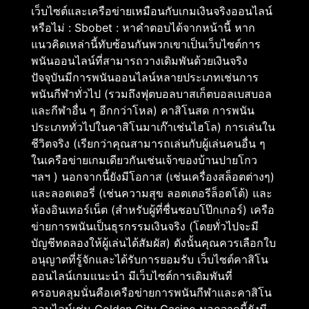
เว็บไซต์และเครือข่ายเหมือนกับเกมเงินจริงออนไลน์
หรือไม่ : Sbobet : หาคำตอบได้จากหน้านี้ หาก
แนวคิดเหล่านี้ทับซ้อนกันพวกเขาเป็นเว็บไซต์การ
พนันออนไลน์ที่สามารถวางเดิมพันด้วยเงินจริง
ปัจจุบันมีการพนันออนไลน์หลายประเภทเช่นการ
พนันกีฬาทั่วไป (รวมถึงฟุตบอลบาสเก็ตบอลเบสบอล
และกีฬาอื่น ๆ อีกกว่าโหล) คาสิโนสด การพนัน
ประเภททั่วไปในคาสิโนมาเก๊าเช่นไฮโล) การเล่นใน
ชีวิตจริง (เรียกว่าคุณสามารถเล่นกับผู้เล่นคนอื่น ๆ
ในเครือข่ายเกมเดียวกันเช่นเจ้าของบ้านปายโกว
ฯลฯ ) นอกจากนี้ยังมีโอกาส (เช่นเครื่องสล็อตต่างๆ)
และลอตเตอรี่ (เช่นความสุข ลอตเตอรีล็อตโต้) และ
ห้องอินเทอร์เน็ต (สำหรับผู้ที่ชื่นชอบโป๊กเกอร์) เครือ
ข่ายการพนันเป็นธุรกรรมเงินจริง (โดยทั่วไปจะมี
บัญชีทดลองให้ผู้เล่นได้สัมผัส) ดังนั้นคุณควรเลือกใบ
อนุญาตที่รู้จักและได้รับการยอมรับ เว็บไซต์คาสิโน
ออนไลน์เกมแนะนำ มีเว็บไซต์การเดิมพันที่
ครอบคลุมนั่นคือเครือข่ายการพนันกีฬาและคาสิโน
ออนไลน์เช่น Golden City Casino นอกจากนี้ยังมี