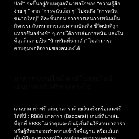
ปกติ” จะขึ้นอยู่กับเหตุผลที่น่าพอใจของ “ความรู้สึก
ง่าย ๆ ” จาก “การพนันเล็ก ๆ” ไปจนถึง “การพนัน
ขนาดใหญ่” ทีละขั้นตอน จากการเล่นการพนันเป็น
กิจกรรมสันทนาการและความบันเทิง ชีวิตปกติถูก
แทรกซึมอย่างช้า ๆ ภายใต้การเล่นการพนัน และใน
ที่สุดก็กลายเป็น “นักพนันที่น่ากลัว” ไม่สามารถ
ควบคุมพฤติกรรมของตนเองได้
บาคาร่าออนไลน์ คาสิโนออนไลน์
เล่นบาคาร่าฟรีทำอย่างไร
เล่นบาคาร่าฟรี เล่นบาคาร่าด้วยเงินจริงหรือเล่นฟรี
ได้ที่นี่ : RB88 บาคาร่า (Baccarat) เกมส์ที่น่าเล่น
ที่สุดที่ RB88 ไม่ว่าคุณจะเป็นผู้เริ่มต้นใช้งานบาคาร่า
หรือผู้ที่พยายามทำความเข้าใจพื้นฐาน หรือแม้แต่
เป็นผู้มีประสบการณ์ในเกมส์และพยายามทดสอบ