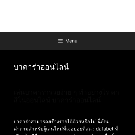
Skip
to
content
Menu
บาคาร่าออนไลน์
เล่นบาคาร่ารวยง่าย ๆ ทำอย่างไร คา
สิโนออนไลน์ บาคาร่าออนไลน์
บาคาร่าสามารถสร้างรายได้ด้วยหรือไม่ นี่เป็น
คำถามสำหรับผู้เล่นใหม่ที่เจอบ่อยที่สุด : dafabet ที่