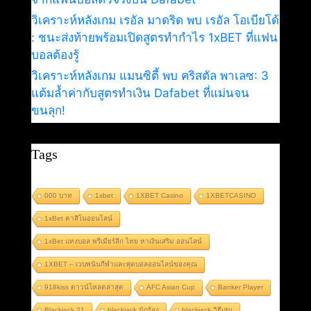
วิเคราะห์หลังเกม เรอัล มาดริด พบ เรอัล โอเบียโด้
: ชนะส่งท้ายพร้อมเปิดสูตรทำกำไร 1xBET ที่แฟน
บอลต้องรู้
วิเคราะห์หลังเกม แมนซิตี้ พบ คริสตัล พาเลซ: 3
แต้มล้ำค่ากับสูตรทำเงิน Dafabet ที่แม่นจน
ขนลุก!
Tags
000 บาท
1xbet
1XBET Casino
1XBETCASINO
1xBet คาสิโนออนไลน์
1xBet แทงบอล พรีเมียร์ลีก ไทย หาเงินเสริม ออนไลน์
1XBET – เวบพนันกีฬาและฟุตบอลออนไลน์ของคุณ
918kiss ดาวน์โหลดล่าสุด
AFC Asian Cup
Banker Player
Blackjack 21
blackjack นักร้อง
blackjack วิธีเล่น