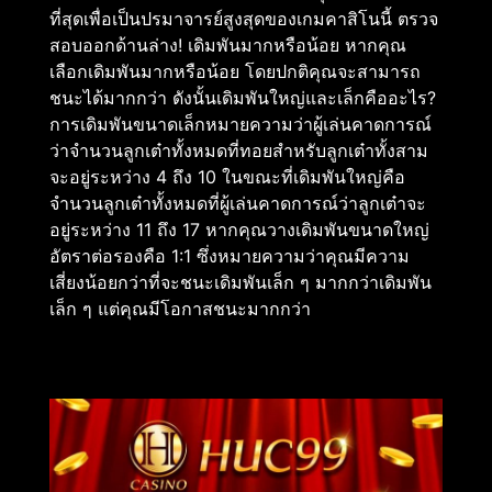
ที่สุดเพื่อเป็นปรมาจารย์สูงสุดของเกมคาสิโนนี้ ตรวจ
สอบออกด้านล่าง! เดิมพันมากหรือน้อย หากคุณ
เลือกเดิมพันมากหรือน้อย โดยปกติคุณจะสามารถ
ชนะได้มากกว่า ดังนั้นเดิมพันใหญ่และเล็กคืออะไร?
การเดิมพันขนาดเล็กหมายความว่าผู้เล่นคาดการณ์
ว่าจำนวนลูกเต๋าทั้งหมดที่ทอยสำหรับลูกเต๋าทั้งสาม
จะอยู่ระหว่าง 4 ถึง 10 ในขณะที่เดิมพันใหญ่คือ
จำนวนลูกเต๋าทั้งหมดที่ผู้เล่นคาดการณ์ว่าลูกเต๋าจะ
อยู่ระหว่าง 11 ถึง 17 หากคุณวางเดิมพันขนาดใหญ่
อัตราต่อรองคือ 1:1 ซึ่งหมายความว่าคุณมีความ
เสี่ยงน้อยกว่าที่จะชนะเดิมพันเล็ก ๆ มากกว่าเดิมพัน
เล็ก ๆ แต่คุณมีโอกาสชนะมากกว่า