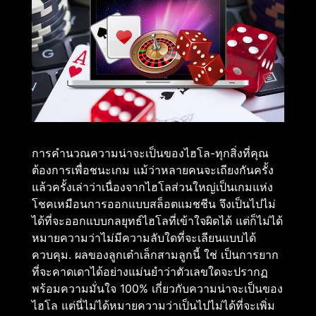
การคำนวณความน่าจะเป็นของไฮโล-ทุกสิ่งที่คุณ
ต้องการเพื่อชนะเกม แม้ว่าหลายคนจะเถียงกันครั้ง
แล้วครั้งเล่าว่าเนื่องจากไฮโลส่วนใหญ่เป็นเกมแห่ง
โชคเหมือนการออกแบบสล็อตแมชชีน จึงเป็นไปไม่
ได้ที่จะออกแบบกลยุทธ์ไฮโลที่เข้าใจผิดได้ แต่ก็ไม่ได้
หมายความว่าไม่มีความลับใดที่จะเลียนแบบได้
ควบคุม. ผลของลูกเต๋าเล็กสามลูกนี้ ใช่ เป็นการยาก
ที่จะคาดเดาได้อย่างแม่นยำว่าตัวเลขใดจะปรากฏ
พร้อมความมั่นใจ 100% เกี่ยวกับความน่าจะเป็นของ
ไฮโล แต่นี่ไม่ได้หมายความว่าเป็นไปไม่ได้ที่จะเพิ่ม