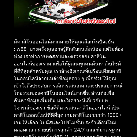
มีคาสิโนออนไลน์มากมายให้คุณเลือกในปัจจุบัน
: w88 บางครั้งคุณอาจรู้สึกสับสนเล็กน้อย แต่ไม่ต้อง
ห่วง เราทำการทดสอบและตรวจสอบคาสิโน
ออนไลน์ของเรามาเพื่อให้ผู้เล่นทุกคนค้นหาเว็บไซต์
ที่ดีที่สุดสำหรับคุณ เราอ้างอิงเกณฑ์เปรียบเทียบคาสิ
โนออนไลน์จากแหล่งข้อมูลต่าง ๆ เพื่อช่วยให้คุณ
เข้าใจถึงประสบการณ์การเล่นเกม และประสบการณ์
โดยรวมของคาสิโนออนไลน์มากขึ้น อ่านต่อเพื่อ
ค้นหาข้อมูลเพิ่มเติม และวิเคราะห์เกี่ยวกับบท
วิจารณ์ของเรา ข้อดีที่ควรเล่นคาสิโนออนไลน์ เป็น
คาสิโนออนไลน์ที่ดีที่สุด เกมคาสิโนมากกว่า 1000+
เกมให้เลือก โบนัสและโปรโมชั่นประจำเดือนใหม่
ตลอดเวลา ฝ่ายบริการลูกค้า 24/7 เกณฑ์มาตรฐาน