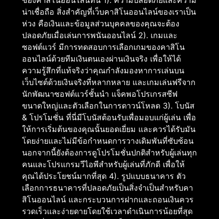
ของคาสิโนออนไลน์ที่นี่ 1). ความปลอดภัยและความ
น่าเชื่อถือ สิ่งสำคัญที่เว็บคาสิโนออนไลน์ของเราเป็น
ห่วง คือเงินและข้อมูลส่วนบุคคลของคุณจะต้อง
ปลอดภัยเมื่อเล่นการพนันออนไลน์ 2). เกมและ
ซอฟต์แวร์ มีการทดสอบการเลือกเกมของคาสิโน
ออนไลน์ด้วยทีมเงินตนเองผ่านเงินจริง เพื่อให้ได้
ความรู้สึกที่แท้จริงว่าคุณกำลังมองหาการเล่นบน
เว็บไซต์ด้วยเงินจริงที่หลากหลาย และเกมเล่นฟรีจาก
นักพัฒนาซอฟต์แวร์ชั้นนำ แจ็คพอโปรเกรสซีฟ
ขนาดใหญ่และตัวเลือกในการดาวน์โหลด 3). โบนัส
& โปรโมชั่น ที่นี่มีโบนัสต้อนรับเพื่อมอบแก่ผู้เล่น เพื่อ
ให้การเริ่มต้นของคุณนั้นยอดเยี่ยม และควรได้รับมัน
โดยง่ายและไม่มีข้อกำหนดการวางเดิมพันที่ซับซ้อน
นอกจากนี้ยังต้องการดูโปรโมชั่นปกติสำหรับผู้เล่นทุก
คนและโปรแกรมวีไอพีสำหรับผู้เล่นที่ภักดี เพื่อให้
คุณได้ประโยชน์มากที่สุด 4). รูปแบบธนาคาร ตัว
เลือกการธนาคารที่ปลอดภัยเป็นสิ่งจำเป็นสำหรับคา
สิโนออนไลน์ และกระบวนการฝากและถอนเงินควร
รวดเร็วและง่ายดายโดยใช้เวลาดำเนินการน้อยที่สุด