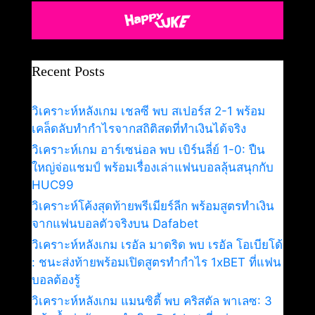
Recent Posts
วิเคราะห์หลังเกม เชลซี พบ สเปอร์ส 2-1 พร้อม
เคล็ดลับทำกำไรจากสถิติสดที่ทำเงินได้จริง
วิเคราะห์เกม อาร์เซน่อล พบ เบิร์นลี่ย์ 1-0: ปืน
ใหญ่จ่อแชมป์ พร้อมเรื่องเล่าแฟนบอลลุ้นสนุกกับ
HUC99
วิเคราะห์โค้งสุดท้ายพรีเมียร์ลีก พร้อมสูตรทำเงิน
จากแฟนบอลตัวจริงบน Dafabet
วิเคราะห์หลังเกม เรอัล มาดริด พบ เรอัล โอเบียโด้
: ชนะส่งท้ายพร้อมเปิดสูตรทำกำไร 1xBET ที่แฟน
บอลต้องรู้
วิเคราะห์หลังเกม แมนซิตี้ พบ คริสตัล พาเลซ: 3