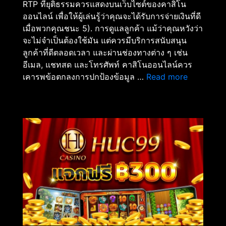
RTP ที่ยุติธรรมควรแสดงบนเว็บไซต์ของคาสิโน
ออนไลน์ เพื่อให้ผู้เล่นรู้ว่าคุณจะได้รับการจ่ายเงินที่ดี
เมื่อพวกคุณชนะ 5). การดูแลลูกค้า แม้ว่าคุณหวังว่า
จะไม่จำเป็นต้องใช้มัน แต่ควรมีบริการสนับสนุน
ลูกค้าที่ดีตลอดเวลา และผ่านช่องทางต่าง ๆ เช่น
อีเมล, แชทสด และโทรศัพท์ คาสิโนออนไลน์ควร
จุด
เคารพข้อตกลงการปกป้องข้อมูล …
Read more
เด่น
คา
สิ
โน
ออนไลน์
คือ
อะไร
เครดิต
ฟรี
พนัน
ออนไลน์