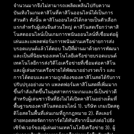
จำนวนมากจึงไม่สามารถเพลิดเพลินไปกับความ
บันเทิงในเกมคาสิโนที่คาสิโนออนไลน์ได้เป็นการ
ส่วนตัว ดังนั้น คาสิโนออนไลน์ได้กลายเป็นตัวเลือก
แรกสำหรับผู้เล่นจีนส่วนใหญ่ คาสิโนสดเรียกว่าคาสิ
โนสดออนไลน์เป็นเกมการพนันออนไลน์ที่เชื่อมต่อผู้
เล่นและแพลตฟอร์มการพนันผ่านเครือข่ายการส่ง
บรอดแบนด์แล้วโต้ตอบ ในปีที่ผ่านมาด้วยการพัฒนา
และเป็นที่นิยมของเทคโนโลยีเครือข่ายบรอดแบนด์
เทคโนโลยีการส่งวิดีโอเครือข่ายที่เชื่อมต่อคาสิโน
และผู้เล่นผ่านเครือข่ายได้พัฒนาอย่างรวดเร็ว และ
การโต้ตอบและความถูกต้องของคาสิโนสดได้รับการ
ปรับปรุงอย่างมาก แพลตฟอร์มคาสิโนสดที่เพิ่มมาก
ขึ้นกำลังเกิดขึ้นในอุตสาหกรรมเกมและนี่เป็นข่าวดี
สำหรับผู้เล่นชาวจีนที่ยังไม่ได้เปิดคาสิโนอย่างเต็มที่
พื้นฐานของคาสิโนสดออนไลน์ 1). บริษัท เกมเปิดสตู
ดิโอสดในพื้นที่เล่นเกมที่ถูกกฎหมาย 2). ดีลเลอร์
ถ่ายทอดสดจัดการการ์ดได้ทันทีจากนั้นส่งต่อไปยัง
เซิร์ฟเวอร์ของผู้เล่นผ่านเทคโนโลยีเครือข่าย 3). ผู้