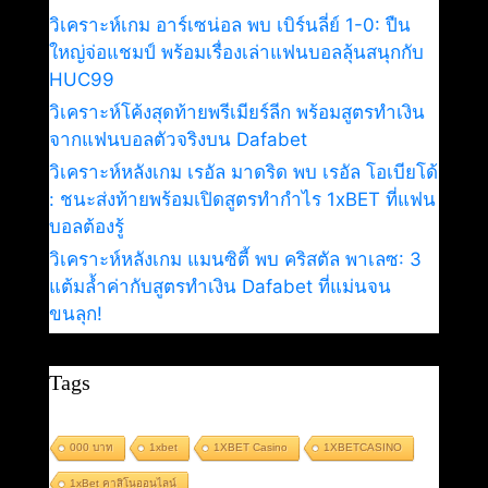
วิเคราะห์เกม อาร์เซน่อล พบ เบิร์นลี่ย์ 1-0: ปืน
ใหญ่จ่อแชมป์ พร้อมเรื่องเล่าแฟนบอลลุ้นสนุกกับ
HUC99
วิเคราะห์โค้งสุดท้ายพรีเมียร์ลีก พร้อมสูตรทำเงิน
จากแฟนบอลตัวจริงบน Dafabet
วิเคราะห์หลังเกม เรอัล มาดริด พบ เรอัล โอเบียโด้
: ชนะส่งท้ายพร้อมเปิดสูตรทำกำไร 1xBET ที่แฟน
บอลต้องรู้
วิเคราะห์หลังเกม แมนซิตี้ พบ คริสตัล พาเลซ: 3
แต้มล้ำค่ากับสูตรทำเงิน Dafabet ที่แม่นจน
ขนลุก!
Tags
000 บาท
1xbet
1XBET Casino
1XBETCASINO
1xBet คาสิโนออนไลน์