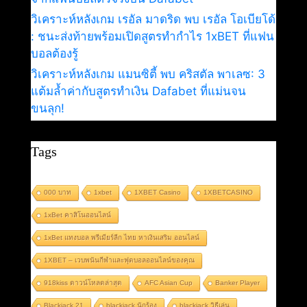
วิเคราะห์หลังเกม เรอัล มาดริด พบ เรอัล โอเบียโด้
: ชนะส่งท้ายพร้อมเปิดสูตรทำกำไร 1xBET ที่แฟน
บอลต้องรู้
วิเคราะห์หลังเกม แมนซิตี้ พบ คริสตัล พาเลซ: 3
แต้มล้ำค่ากับสูตรทำเงิน Dafabet ที่แม่นจน
ขนลุก!
Tags
000 บาท
1xbet
1XBET Casino
1XBETCASINO
1xBet คาสิโนออนไลน์
1xBet แทงบอล พรีเมียร์ลีก ไทย หาเงินเสริม ออนไลน์
1XBET – เวบพนันกีฬาและฟุตบอลออนไลน์ของคุณ
918kiss ดาวน์โหลดล่าสุด
AFC Asian Cup
Banker Player
Blackjack 21
blackjack นักร้อง
blackjack วิธีเล่น