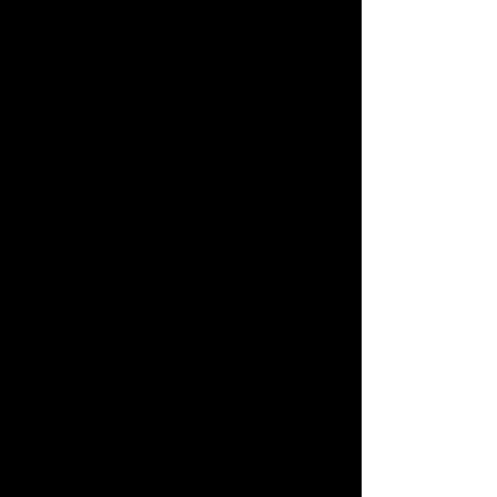
่อย
%
ี
จาค
ย
ที่
มสร
อน
0%