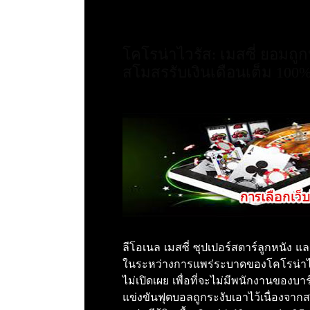
โคโรน่าไวรัส: เมสซี่ ยอมถูกห
สโมสรรับเงินเดือนเต็ม 100
ลีโอเนล เมสซี่ ซุปเปอร์สตาร์ลูกหนัง 
ในระหว่างการแพร่ระบาดของโคโรน่าไว
ไม่เปิดเผย เพื่อที่จะไม่มีพนักงานของบ
แข่งขันฟุตบอลถูกระงับเอาไว้เนื่องจากส