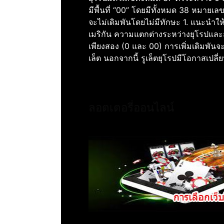
มีพื้นที่ “00” โดยมีทั้งหมด 38 หมาย
จะไม่เดิมพันโดยไม่มีทักษะ 1. แนะนำให้เ
เมริกัน ความแตกต่างระหว่างยุโรปและสห
เพียงสอง (0 และ 00) การเพิ่มเดิมพัน
เล็ต นอกจากนี้ รูเล็ตยุโรปมีโอกาสเปลี่
ลอตเตอรี่ออนไลน์