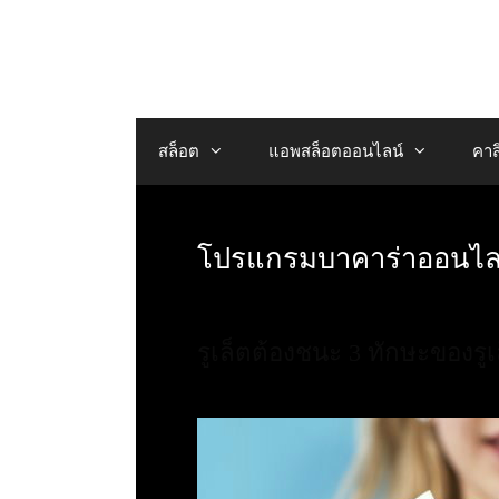
Skip
to
content
สล็อต
แอพสล็อตออนไลน์
คาส
โปรแกรมบาคาร่าออนไล
รูเล็ตต้องชนะ 3 ทักษะของรู