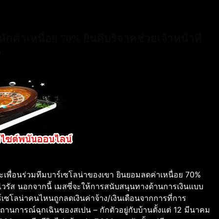
Slot
เกม
สล็อต
ออนไลน์
ักค่าเหนื่อย 70% ยินดีบริจาคช่วยเจ้าหน้าที่
ที่
%
เซียน
ฟุตบอล
ต้อง
ชื่น
ชอบ
และเพื่อนร่วมทีมบาร์เซโลน่าของเขา ยินยอมลดค่าเหนื่อย 70%
รัส นอกจากนี้ เมสซี่จะให้การสนับสนุนทางด้านการเงินแบบ
าร์เซโลน่าคนไหนถูกลดเงินค่าจ้าง/เงินเดือนจากการที่การ
ถานการณ์ฉุกเฉินของสเปน – กักตัวอยู่กับบ้านตั้งแต่ 12 มีนาคม