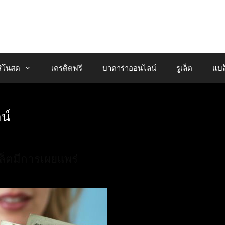
ิโนสด
เครดิตฟรี
บาคาร่าออนไลน์
รูเล็ต
แบล
น์
เล็ตมีการเผยแพร่