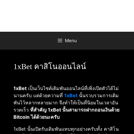
Skip
to
content
Menu
1xBet คาสิโนออนไลน์
1xBet
เป็นเว็บไซต์เดิมพันออนไลน์ที่เพิ่งเปิดตัวได้ไม่
นานครับ แต่ด้วยความที่
1xBet
นั้นรวบรวมการเดิม
พันไว้หลากหลายมาก จึงทำให้เป็นที่นิยมในเวลาอัน
รวดเร็ว
ที่สำคัญ 1xBet นั้นสามารถฝากถอนเงินด้วย
Bitcoin ได้ด้วยนะครับ
1xBet นั้นเปิดรับเดิมพันแทบทุกอย่างครับทั้ง คาสิโน