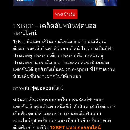
ทางเข้าเว็บ
1XBET – เคล็ดลับพนันฟุตบอล
ออนไลน์
1xBet มีเกมคาสิโนออนไลน์มากมาย เกมที่คุณ
ต้องการจะเห็นในคาสิโนออนไลน์ ไม่ว่าจะเป็นกีฬา
ประเภทคู่ ประเภทเดี่ยว ประเภททีม ประเภทลู่
ประเภทลาน เรามีมากมายและคอลเลกชันสล็อต
แข่งขันได้ สุดฮิตยังเป็นหมวด e-sport ที่ได้รับความ
นิยมเพิ่มขึ้นอย่างมากในปีที่ผ่านมา
การพนันฟุตบอลออนไลน์
พนันสดเป็นวิธีที่เรียบง่ายในการพนันกีฬาขณะ
แข่งขัน ถ้าคุณเป็นคนหนึ่งที่กำลังหันมาสนใจต่อการ
เดิมพันฟุตบอล และต้องการจะลงเดิมพันแบบ
ออนไลน์ดูสักครั้ง บอกและเตือนกันอีกครั้งว่า ควร
ต้องศึกษาจากรีวิว
1XBET แทงบอลออนไลน์