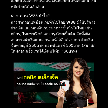
เคยพบในสล็อตออนไลน์ เงินหลักสิบได้หลักแสน เงิน
หลักร้อยได้หลักล้าน
ฝาก-ถอน W88 ยังไง?
การฝากถอนเหมือนเว็บทั่วไปโดย
W88
มีให้บริการ
ฝากเงินและถอนเงินกับธนาคารชั้นนำในไทย เช่น
กสิกร, ไทยพาณิชย์ และกรุงไทยเป็นต้น อีกทั้งยัง
สามารถฝาเงินแบบออนไลน์ได้อีกด้วย การฝากเงิน
ขั้นต่ำอยู่ที่ 250บาท ถอนขั้นต่ำที่ 500บาท (สมาชิก
ใหม่ถอนครั้งแรกได้เงินฟรีเพิ่ม 160บาท)