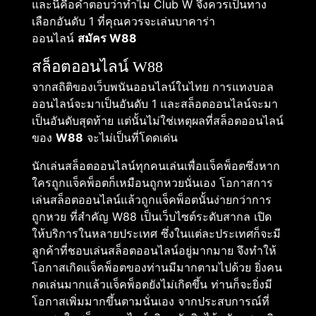
และนี่คือคำตอบว่าทำไม Club W จึงควรเป็นทาง
เลือกอันดับ 1 ที่คุณควรจะเล่นบาคาร่า
ออนไลน์
สมัคร W88
สล็อตออนไลน์ W88
จากสถิติของเว็บพนันออนไลน์ในไทย การแทงบอล
ออนไลน์จะมาเป็นอันดับ 1 และสล็อตออนไลน์จะมา
เป็นอันดับสุดท้าย แต่นั้นไม่ใช่เหตุผลที่สล็อตออนไลน์
ของ
W88
จะไม่เป็นที่โดดเด่น
นักเล่นสล็อตออนไลน์ทุกคนเล่นเพื่อแจ็คพ็อตซึ่งหาก
ใครถูกแจ็คพ็อตก็เหมือนถูกหวยนั่นเอง โอกาสการ
เล่นสล็อตออนไลน์แล้วถูกแจ็คพ็อตนั้นง่ายกว่าการ
ถูกหวย ที่สำคัญ W88 เป็นเว็บไซต์ระดับสากล เปิด
ให้บริการในหลายประเทศ ซึ่งในแต่ละประเทศก็จะมี
ลูกค้าที่ชอบเล่นสล็อตออนไลน์อยู่มากมาย จึงทำให้
โอกาสเกิดแจ็คพ็อตของท่านมีมากตามไปด้วย ยิ่งคน
กดเล่นมากแล้วแจ็คพ็อตยังไม่เกิดขึ้น ท่านก็จะยิ่งมี
โอกาสเพิ่มมากขึ้นตามนั่นเอง จากประสบการณ์ที่