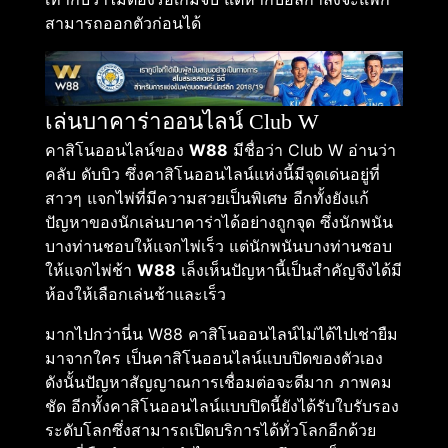
สามารถออกตัวก่อนได้
เล่นบาคาร่าออนไลน์ Club W
คาสิโนออนไลน์ของ
W88
มีชื่อว่า Club W อ่านว่า
คลับ ดับบิว ซึ่งคาสิโนออนไลน์แห่งนี้มีจุดเด่นอยู่ที่
สาวๆ แจกไพ่ที่มีความสวยเป็นพิเศษ อีกทั้งยังแก้
ปัญหาของนักเล่นบาคาร่าได้อย่างถูกจุด ซึ่งนักพนัน
บางท่านชอบให้แจกไพ่เร็ว แต่นักพนันบางท่านชอบ
ให้แจกไพ่ช้า
W88
เล็งเห็นปัญหานี้เป็นสำคัญจึงได้มี
ห้องให้เลือกเล่นช้าและเร็ว
มากไปกว่านี่น W88 คาสิโนออนไลน์ไม่ได้ไปเช่ายืม
มาจากใคร เป็นคาสิโนออนไลน์แบบปิดของตัวเอง
ดังนั้นปัญหาสัญญาณการเชื่อมต่อจะดีมาก ภาพคม
ชัด อีกทั้งคาสิโนออนไลน์แบบปิดนี้ยังได้รับใบรับรอง
ระดับโลกซึ่งสามารถเปิดบริการได้ทั่วโลกอีกด้วย