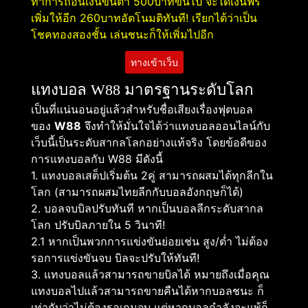
ทำการถอนเงินขั้นต่ำ 500บาทขึ้นไป จะได้เงินฟรี
เพิ่มให้อีก 260บาทอัตโนมติทันที! เรียกได้ว่าเป็น
โชคทองสองชั้น เล่นชนะก็ให้เพิ่มไปอีก
ทางเข้าเว็บ
แทงบอล W88 มาตรฐานระดับโลก
เป็นที่แน่นอนอยู่แล้วสำหรับชื่อเสียงเรื่องฟุตบอล
ของ
W88
จึงทำให้มั่นใจได้ว่าแทงบอลออนไลน์กับ
เว็บนี้เป็นระดับสากลโลกอย่างแท้จริง โดยข้อดีของ
การแทงบอลกับ W88 มีดังนี้
1. แทงบอลเสต็ปเริ่มต้น 2คู่ สามารถผสมได้ทุกลีกใน
โลก (สามารถผสมไทยลีกกับบอลอังกฤษก็ได้)
2. บอลจบบิลปรับทันที หากเป็นบอลลีกระดับสากล
โลก ปรับบิลภายใน 5 วินาที!
2.1 หากเป็นพวกการแข่งขันย่อยเช่น สูง/ต่ำ ไม่ต้อง
รอการแข่งขันจบ บิลจะปรับให้ทันที!
3. แทงบอลแล้วสามารถขายบิลได้ หมายถึงเมื่อคุณ
แทงบอลไปแล้วสามารถขายคืนได้หากบอลชนะ ก็
เท่ากับว่าไม่ต้องรอเกมจบ แต่หากบอลกำลังจะแพ้ก็